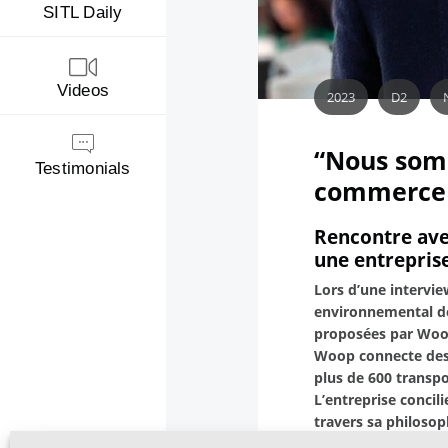
SITL Daily
Videos
2023
D2
“Nous somm
Testimonials
commerce 
Rencontre ave
une entreprise
Lors d’une intervie
environnemental de 
proposées par Woo
Woop connecte des 
plus de 600 transpo
L’entreprise
concili
travers sa philoso
Supply Chain plus 