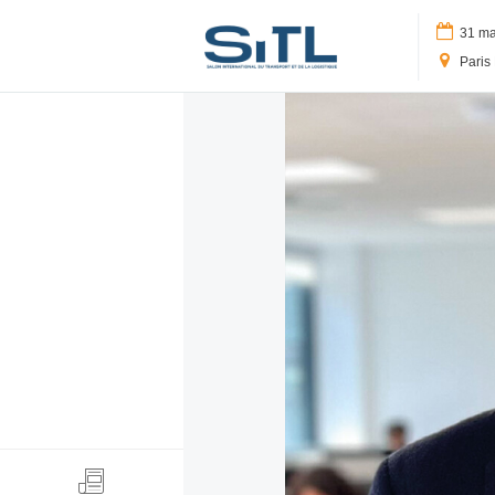
Logo SITL
31 mar
Paris 
Search
Media Kit
SITL Daily Media Kit
Tags
Technology