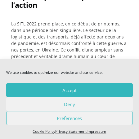
l’action
PREVIEW
E-MAGAZINES
La SITL 2022 prend place, en ce début de printemps,
dans une période bien singulière. Le secteur de la
logistique et des transports, déjà affecté par deux ans
VIDEOS 2026
de pandémie, est désormais confronté à cette guerre, à
nos portes, en Ukraine. Ce conflit, d’une ampleur sans
précédent et véritable drame humain au cœur de
SITL SOCIAL
l’Europe, bouscule l’ensemble de notre secteur, tant le
transport routier, ferroviaire, aérien que maritime, au
— FACEBOOK
We use cookies to optimize our website and our service.
niveau européen et mondial. Cette situation nous
— LINKEDIN
oblige d’autant plus à réfléchir à notre futur.
— TWITTER
Accept
La SITL est avant tout un salon de l’innovation, un
Deny
laboratoire de la logistique. L’ADN de la SITL fait dès
lors encore plus sens ! Face aux enjeux climatiques et
COOKIE POLICY (EU)
environnementaux et à notre dépendance aux énergies
Preferences
fossiles, nous devons aujourd’hui concrétiser les
promesses tenues.
Cookie Policy
Privacy Statement
Impressum