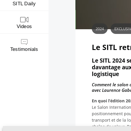
SITL Daily
Videos
2024
EXCLUSIV
Le SITL re
Testimonials
Le SITL 2024 s
davantage aux
logistique
Comment le salon c
avec Laurence Gabor
En quoi l’édition 2
Le Salon Internation
positionnement pou
transport et de la l
chaîne de valeur. P