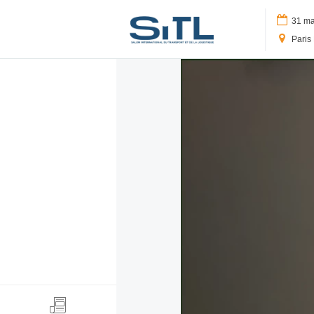
Logo SITL
31 mar
Paris 
Search
Media Kit
SITL Daily Media Kit
Tags
Technology