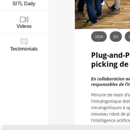
SITL Daily
Videos
2024
D2
Testimonials
Plug-and-P
picking d
En collaboration a
responsables de l’i
Pénurie de main d’oe
l’intralogistique do
intralogistiques à o
nouveau robot de pic
l’intelligence artif
technologies
» répond