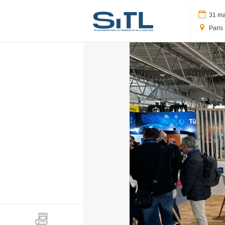
Logo SITL
31 mar
Paris 
Search
Media Kit
SITL Daily Media Kit
Tags
Technology