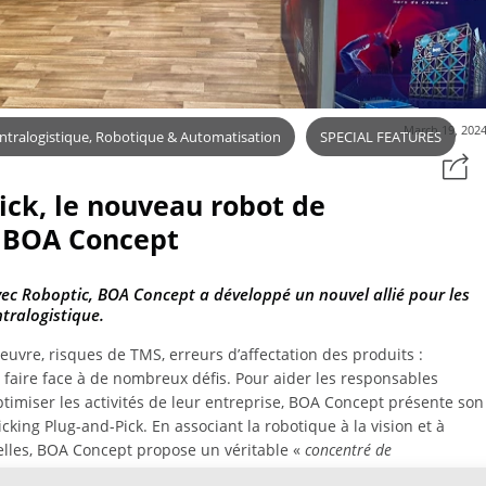
March 19, 202
Intralogistique, Robotique & Automatisation
SPECIAL FEATURES
ick, le nouveau robot de
e BOA Concept
vec Roboptic, BOA Concept a développé un nouvel allié pour les
ntralogistique.
uvre, risques de TMS, erreurs d’affectation des produits :
it faire face à de nombreux défis. Pour aider les responsables
ptimiser les activités de leur entreprise, BOA Concept présente son
king Plug-and-Pick. En associant la robotique à la vision et à
icielles, BOA Concept propose un véritable «
concentré de
ant aux défis de cette partie délicate – et souvent négligée – de la