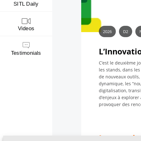
SITL Daily
Videos
2026
D2
L’Innovati
Testimonials
C’est le deuxième jou
les stands, dans le
de nouveaux outils,
dynamique, les “nou
digitalisation, tran
d’enjeux à explorer 
provoquer des rencon
Innovatio