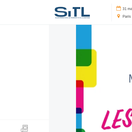
Logo SITL
31 mar
Paris 
Search
Media Kit
SITL Daily Media Kit
Tags
Technology