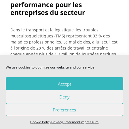
performance pour les
PREVIEW
entreprises du secteur
E-MAGAZINES
Dans le transport et la logistique, les troubles
musculosquelettiques (TMS) représentent 93 % des
VIDEOS 2026
maladies professionnelles. Le mal de dos, à lui seul, est
à l’origine de 28 % des arrêts de travail et entraîne
chaque année plus de 1,3 million de journées perdues,
SITL SOCIAL
ce qui impacte directement la productivité et
— FACEBOOK
l’organisation des équipes.
We use cookies to optimize our website and our service.
— LINKEDIN
Pour accompagner les entreprises du secteur,
— TWITTER
Accept
l’Assurance Maladie – Risques professionnels propose
une aide financière pouvant couvrir jusqu’à 70 % des
Deny
investissements destinés à réduire les contraintes
physiques : équipements de travail, diagnostics
COOKIE POLICY (EU)
Preferences
ergonomiques, aménagements de postes, formations
ciblées…
Cookie Policy
Privacy Statement
Impressum