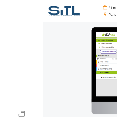
Logo SITL
31 mar
Paris 
Search
Media Kit
SITL Daily Media Kit
Tags
Technology