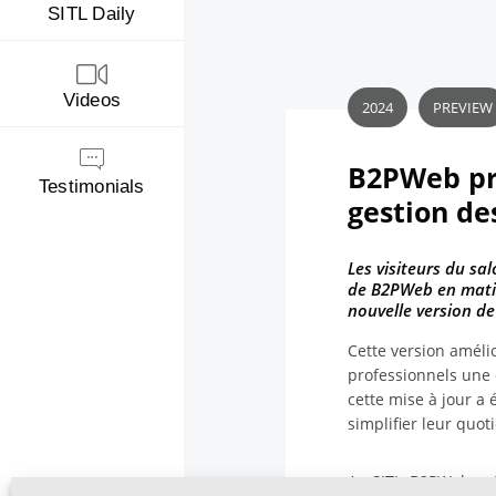
SITL Daily
Videos
2024
PREVIEW
B2PWeb pré
Testimonials
gestion des
Les visiteurs du sa
de B2PWeb en matiè
nouvelle version de
Cette version amélio
professionnels une e
cette mise à jour a 
simplifier leur quot
Au SITL, B2PWeb pré