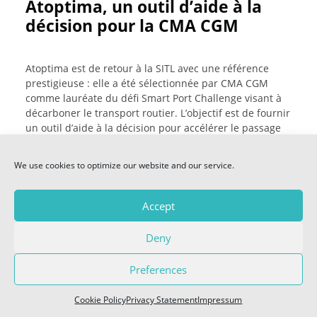
Atoptima, un outil d’aide à la
PREVIEW
décision pour la CMA CGM
E-MAGAZINES
Atoptima est de retour à la SITL avec une référence
prestigieuse : elle a été sélectionnée par CMA CGM
VIDEOS 2026
comme lauréate du défi Smart Port Challenge visant à
décarboner le transport routier. L’objectif est de fournir
un outil d’aide à la décision pour accélérer le passage
SITL SOCIAL
aux véhicules zéro émission pour les gestionnaires de
flottes de poids-lourds électriques et hydrogènes.
— FACEBOOK
We use cookies to optimize our website and our service.
— LINKEDIN
“Faire plus et mieux, avec moins.” Telle est la spécialité
— TWITTER
Accept
d
‘
Atoptima
,
éditeur de logiciels “deeptech”. La société
propose de “puissants modules d’optimisation pour la
Deny
planification des opérations telles que les tournées de
véhicules, le chargement et le positionnement, la
COOKIE POLICY (EU)
localisation des dépôts, l’ordonnancement de la
Preferences
production, la gestion des stocks, le lissage de charge,
les emplois du temps…”
Cookie Policy
Privacy Statement
Impressum