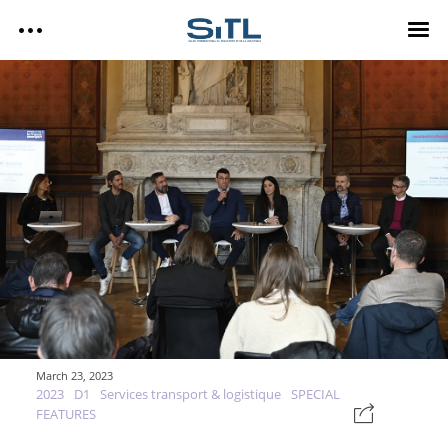
Search
SITL
SITL — HOMEPAGE
— DISCOVER SITL
Media Kit
— EXPLORE SITL
— PROGRAM
— EXHIBITORS
SITL Daily Media Kit
— USEFUL INFO
Tags
SITL DAILY – 2026
March 23, 2023
DAY 3
2023
D1
Services transport & logistique
SPECIAL
Technology
DAY 2
FEATURES
DAY 1