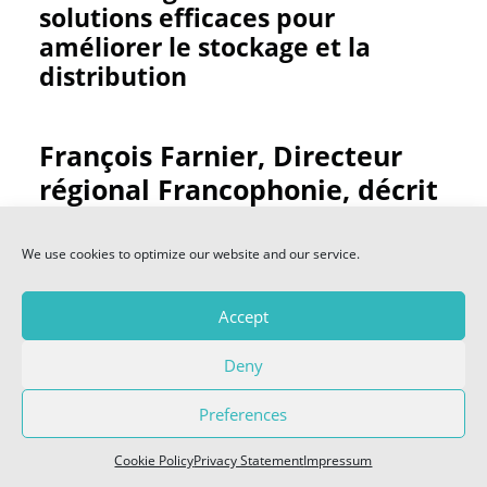
solutions efficaces pour
PREVIEW
améliorer le stockage et la
E-MAGAZINES
distribution
VIDEOS 2026
François Farnier, Directeur
régional Francophonie, décrit
SITL SOCIAL
la nouvelle solution AR
Racking
AR Shuttle by Autosat
,
— FACEBOOK
We use cookies to optimize our website and our service.
— LINKEDIN
un élément qui permet des
— TWITTER
Accept
chargements et
déchargements autonomes
Deny
en entrepôt. Il s’explique dans
COOKIE POLICY (EU)
Preferences
une interview exclusive pour
SITL Daily
Cookie Policy
Privacy Statement
Impressum