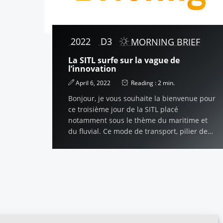
2022
D3
MORNING BRIEF
La SITL surfe sur la vague de
l’innovation
April 6, 2022
Reading :
2
min.
Bonjour, je vous souhaite la bienvenue pour
ce troisième jour de la SITL placé
notamment sous le thème du maritime et
du fluvial. Ce mode de transport, pilier de
notre industrie, se trouve au centre…