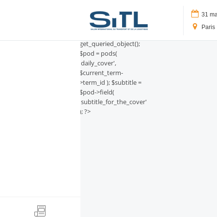
Logo SITL
// Récupération du
terme courant et du
31 mar
champ Pods
Paris 
$current_term =
get_queried_object();
Search
$pod = pods(
'daily_cover',
$current_term-
>term_id ); $subtitle =
$pod->field(
Media Kit
'subtitle_for_the_cover'
); ?>
SITL Daily Media Kit
Tags
Technology